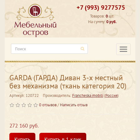
+7 (993) 9277575
Товаров:
0
шт.
На сумму:
0 руб.
Категори
GARDA (ГАРДА) Диван 3-х местный
без механизма (ткань категория 20)
Артикул: 120722
Производитель:
Francheska mobili
(
Россия
)
0 отзывов
/
Написать отзыв
272 160 руб.
Купить
Купить в 1 клик