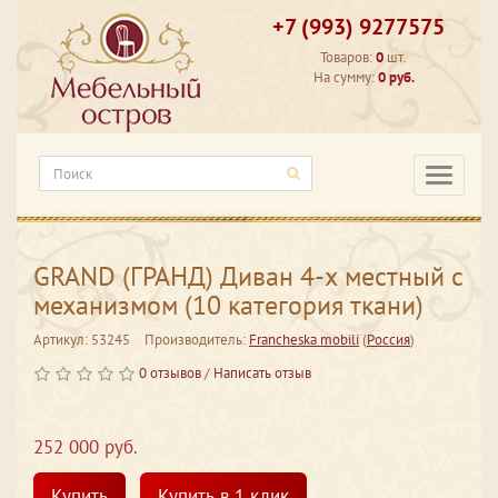
+7 (993) 9277575
Товаров:
0
шт.
На сумму:
0 руб.
Категори
GRAND (ГРАНД) Диван 4-х местный с
механизмом (10 категория ткани)
Артикул: 53245
Производитель:
Francheska mobili
(
Россия
)
0 отзывов
/
Написать отзыв
252 000 руб.
Купить
Купить в 1 клик