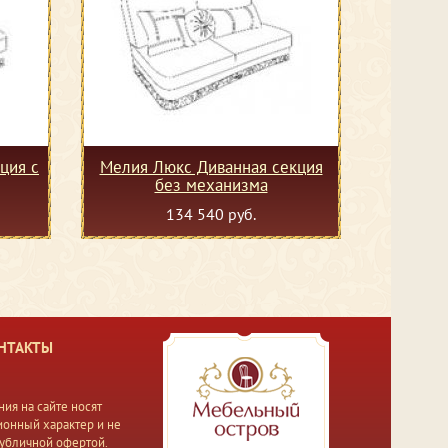
ция с
Мелия Люкс Диванная секция
без механизма
134 540 руб.
НТАКТЫ
ия на сайте носят
онный характер и не
публичной офертой.