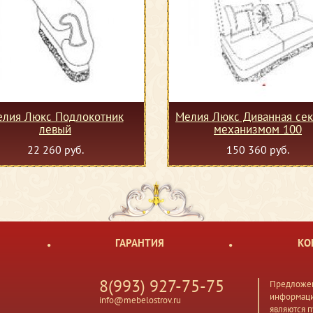
лия Люкс Подлокотник
Мелия Люкс Диванная сек
левый
механизмом 100
22 260 руб.
150 360 руб.
ГАРАНТИЯ
КО
8(993) 927-75-75
Предложен
информаци
info@mebelostrov.ru
являются 