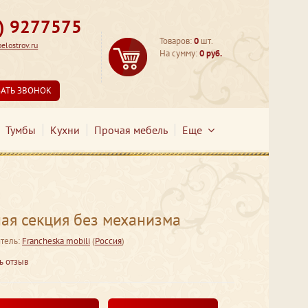
3) 9277575
Товаров:
0
шт.
lostrov.ru
На сумму:
0 руб.
ЗАТЬ ЗВОНОК
Тумбы
Кухни
Прочая мебель
Еще
ая секция без механизма
тель:
Francheska mobili
(
Россия
)
ь отзыв