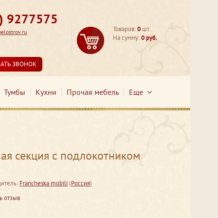
3) 9277575
Товаров:
0
шт.
lostrov.ru
На сумму:
0 руб.
ЗАТЬ ЗВОНОК
Тумбы
Кухни
Прочая мебель
Еще
ая секция с подлокотником
итель:
Francheska mobili
(
Россия
)
ь отзыв