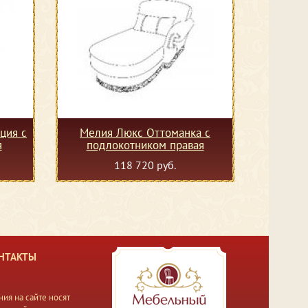
ция с
Мелия Люкс Оттоманка с
я
подлокотником правая
118 720 руб.
НТАКТЫ
ия на сайте носят