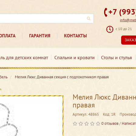
+7 (99
info@mebe
с 10 до 21
ОПЛАТА
ГАРАНТИЯ
КОНТАКТЫ
ЗАКА
ль для детских комнат
Спальни и кровати
Столы и стулья
бель
Мелия Люкс Диванная секция с подлокотником правая
Мелия Люкс Диванн
правая
Артикул: 48865
Код: 1R
Производ
0 отзывов
/
Написат