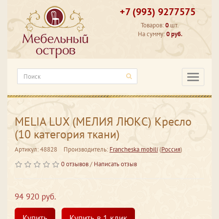
+7 (993) 9277575
Товаров:
0
шт.
На сумму:
0 руб.
Категори
MELIA LUX (МЕЛИЯ ЛЮКС) Кресло
(10 категория ткани)
Артикул: 48828
Производитель:
Francheska mobili
(
Россия
)
0 отзывов
/
Написать отзыв
94 920 руб.
Купить
Купить в 1 клик