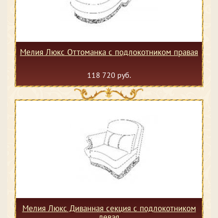
Мелия Люкс Оттоманка с подлокотником правая
118 720 руб.
Мелия Люкс Диванная секция с подлокотником
левая