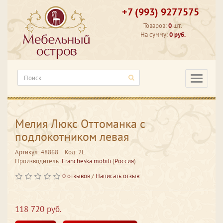
+7 (993) 9277575
Товаров:
0
шт.
На сумму:
0 руб.
Категори
Мелия Люкс Оттоманка с
подлокотником левая
Артикул: 48868
Код: 2L
Производитель:
Francheska mobili
(
Россия
)
0 отзывов
/
Написать отзыв
118 720 руб.