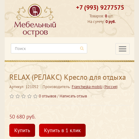
+7 (993) 9277575
Товаров:
0
шт.
На сумму:
0 руб.
Категори
RELAX (РЕЛАКС) Кресло для отдыха
Артикул: 121052
Производитель:
Francheska mobili
(
Россия
)
0 отзывов
/
Написать отзыв
50 680 руб.
Купить
Купить в 1 клик