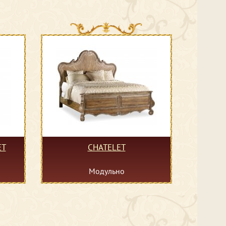
ET
CHATELET
Модульно