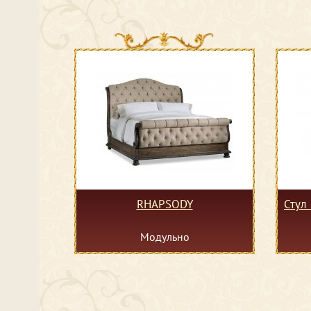
RHAPSODY
Стул
Модульно