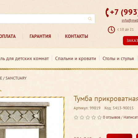
+7 (99
info@mebe
с 10 до 21
ОПЛАТА
ГАРАНТИЯ
КОНТАКТЫ
ЗАКА
ль для детских комнат
Спальни и кровати
Столы и стулья
Е / SANCTUARY
Тумба прикроватн
Артикул: 99819
Код: 5413-90015
0 отзывов
/
Написат