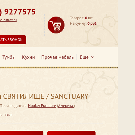
3) 9277575
Товаров:
0
шт.
lostrov.ru
На сумму:
0 руб.
ЗАТЬ ЗВОНОК
Тумбы
Кухни
Прочая мебель
Еще
ая СВЯТИЛИЩЕ / SANCTUARY
Производитель:
Hooker Furniture
(
Америка
)
ь отзыв