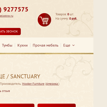
3) 9277575
Товаров:
0
шт.
lostrov.ru
На сумму:
0 руб.
ЗАТЬ ЗВОНОК
Тумбы
Кухни
Прочая мебель
Еще
Е / SANCTUARY
Производитель:
Hooker Furniture
(
Америка
)
ь отзыв