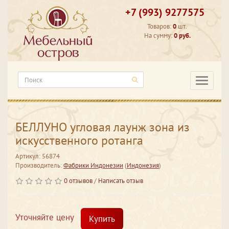
+7 (993) 9277575
Товаров:
0
шт.
На сумму:
0 руб.
Категори
БЕЛЛУНО угловая лаунж зона из
искусственного ротанга
Артикул: 56874
Производитель:
Фабрики Индонезии
(
Индонезия
)
0 отзывов
/
Написать отзыв
Уточняйте цену
Купить