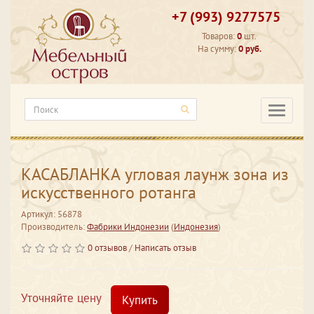
+7 (993) 9277575
Товаров:
0
шт.
На сумму:
0 руб.
Категори
КАСАБЛАНКА угловая лаунж зона из
искусственного ротанга
Артикул: 56878
Производитель:
Фабрики Индонезии
(
Индонезия
)
0 отзывов
/
Написать отзыв
Уточняйте цену
Купить