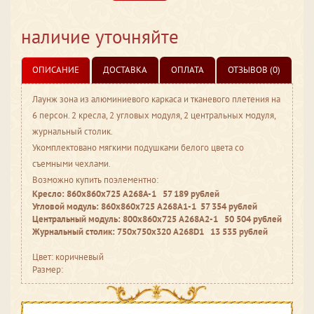
наличие уточняйте
ОПИСАНИЕ
ДОСТАВКА
ОПЛАТА
ОТЗЫВОВ (0)
Лаунж зона из алюминиевого каркаса и тканевого плетения на
6 персон. 2 кресла, 2 угловых модуля, 2 центральных модуля,
журнальный столик.
Укомплектовано мягкими подушками белого цвета со
съемными чехлами.
Возможно купить поэлементно:
Кресло: 860х860х725 A268A-1 57 189 рублей
Угловой модуль: 860х860х725 A268A1-1 57 354
рублей
Центральный модуль: 800х860х725 A268A2-1 50 504
рублей
Журнальный столик: 750х750х320 A268D1 13 535
рублей
Цвет: коричневый
Размер: