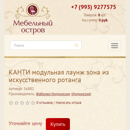
+7 (993) 9277575
Товаров:
0
шт.
На сумму:
0 руб.
Категори
КАНТИ модульная лаунж зона из
искусственного ротанга
Артикул: 56882
Производитель:
Фабрики Индонезии
(
Индонезия
)
0 отзывов
/
Написать отзыв
Уточняйте цену
Купить