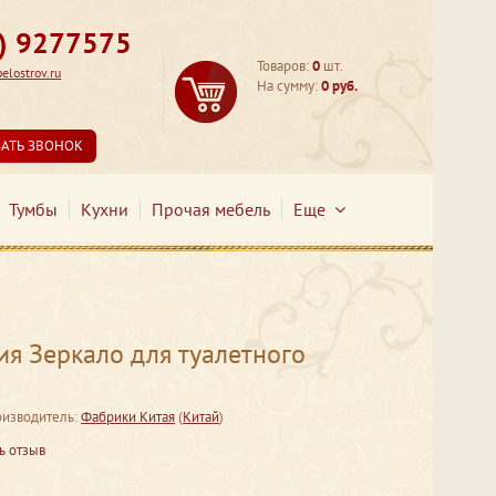
3) 9277575
Товаров:
0
шт.
lostrov.ru
На сумму:
0 руб.
ЗАТЬ ЗВОНОК
Тумбы
Кухни
Прочая мебель
Еще
я Зеркало для туалетного
изводитель:
Фабрики Китая
(
Китай
)
ь отзыв