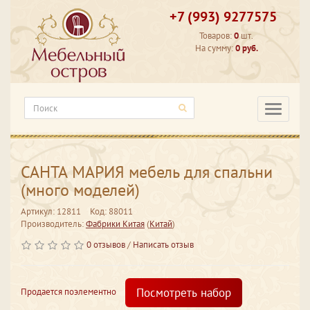
+7 (993) 9277575
Товаров:
0
шт.
На сумму:
0 руб.
Категори
САНТА МАРИЯ мебель для спальни
(много моделей)
Артикул: 12811
Код: 88011
Производитель:
Фабрики Китая
(
Китай
)
0 отзывов
/
Написать отзыв
Посмотреть набор
Продается поэлементно