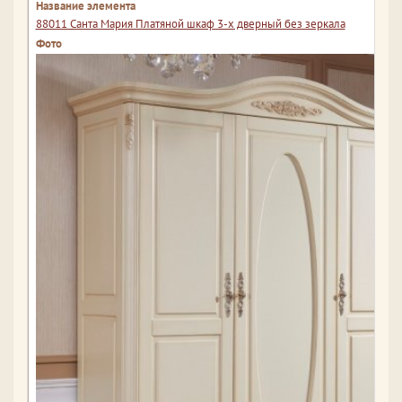
88011 Санта Мария Платяной шкаф 3-х дверный без зеркала