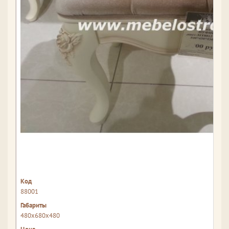
88001
480x680x480