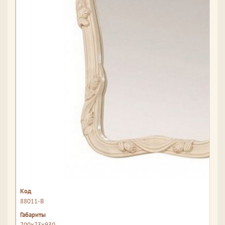
88011-В
700x73x930