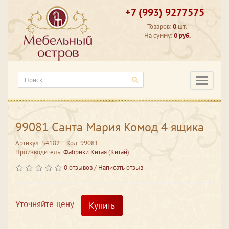
+7 (993) 9277575
Товаров:
0
шт.
На сумму:
0 руб.
Категори
99081 Санта Мария Комод 4 ящика
Артикул: 54182
Код: 99081
Производитель:
Фабрики Китая
(
Китай
)
0 отзывов
/
Написать отзыв
Уточняйте цену
Купить