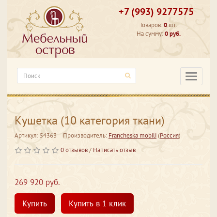
+7 (993) 9277575
Товаров:
0
шт.
На сумму:
0 руб.
Категори
Кушетка (10 категория ткани)
Артикул: 54363
Производитель:
Francheska mobili
(
Россия
)
0 отзывов
/
Написать отзыв
269 920 руб.
Купить
Купить в 1 клик