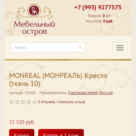
+7 (993) 9277575
Товаров:
0
шт.
На сумму:
0 руб.
Категори
MONREAL (МОНРЕАЛЬ) Кресло
(ткань 10)
Артикул: 54368
Производитель:
Francheska mobili
(
Россия
)
0 отзывов
/
Написать отзыв
72 520 руб.
Купить
Купить в 1 клик