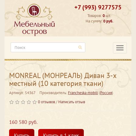
+7 (993) 9277575
Товаров:
0
шт.
На сумму:
0 руб.
Категори
MONREAL (МОНРЕАЛЬ) Диван 3-х
местный (10 категория ткани)
Артикул: 54367
Производитель:
Francheska mobili
(
Россия
)
0 отзывов
/
Написать отзыв
160 580 руб.
Купить
Купить в 1 клик