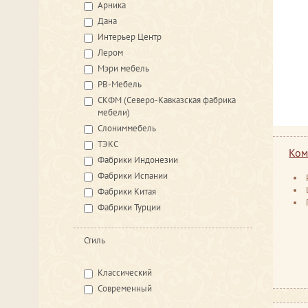
Арника
Дана
Интерьер Центр
Лером
Мэри мебель
РВ-Мебель
СКФМ (Северо-Кавказская фабрика
мебели)
Слониммебель
ТЭКС
Ком
Фабрики Индонезии
Фабрики Испании
Фабрики Китая
Фабрики Турции
Стиль
Классический
Современный