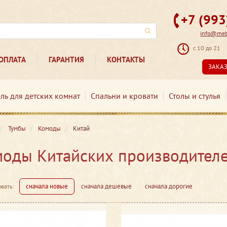
+7 (99
info@mebe
с 10 до 21
ОПЛАТА
ГАРАНТИЯ
КОНТАКТЫ
ЗАКА
ль для детских комнат
Спальни и кровати
Столы и стулья
Тумбы
Комоды
Китай
оды Китайских производител
сначала новые
сначала дешевые
сначала дорогие
вать: