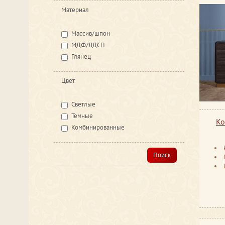
Материал
Массив/шпон
МДФ/ЛДСП
Глянец
Цвет
Светлые
Темные
Ко
Комбинированные
Поиск