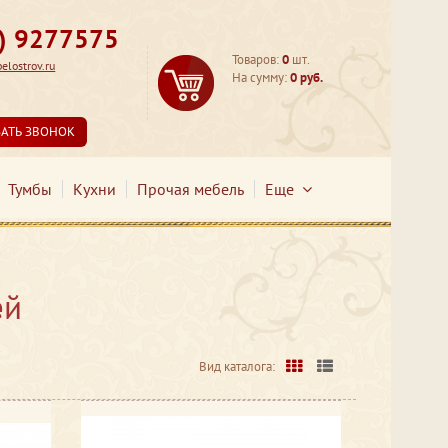
3) 9277575
Товаров:
0
шт.
lostrov.ru
На сумму:
0 руб.
ЗАТЬ ЗВОНОК
Тумбы
Кухни
Прочая мебель
Еще
ей
Вид каталога: