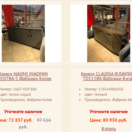
Комод NAOMI (НАОМИ)
Комод CLAUDIA (КЛАУДИ
D107BA-S Фабрики Китая
TD111BA Фабрики Кит
Размер: 1665*450*800
Размер: 1765x490x850
Цвет: темно-серый
Цвет: темный
Производитель: Фабрики Китая
Производитель: Фабрики Ки
Уточните наличие
Уточните наличие
ена:
72 837 руб.
97 116
Цена: 80 930 руб.
руб.
Купить