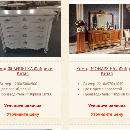
мод ФРАНЧЕСКА Фабрики
Комод МОНАРХ Е62 Фаб
Китая
Китая
Размер: 1200x500x900
Размер: 2210x570x1040
Цвет: серый, белый
Цвет: орех с позолотой
Производитель: Фабрики Китая
Производитель: Фабрики Ки
Уточните наличие
Уточните наличие
Уточняйте цену
Уточняйте цену