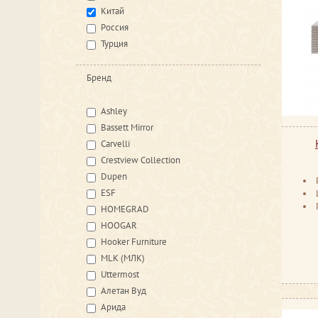
Китай
Россия
Турция
Бренд
Ashley
Bassett Mirror
Carvelli
Crestview Collection
Dupen
ESF
HOMEGRAD
HOOGAR
Hooker Furniture
MLK (МЛК)
Uttermost
Алетан Вуд
Арида