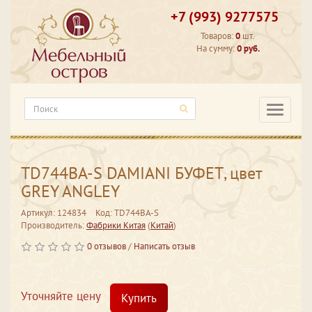
+7 (993) 9277575
Товаров:
0
шт.
На сумму:
0 руб.
Категори
TD744BA-S DAMIANI БУФЕТ, цвет
GREY ANGLEY
Артикул: 124834
Код: TD744BA-S
Производитель:
Фабрики Китая
(
Китай
)
0 отзывов
/
Написать отзыв
Уточняйте цену
Купить