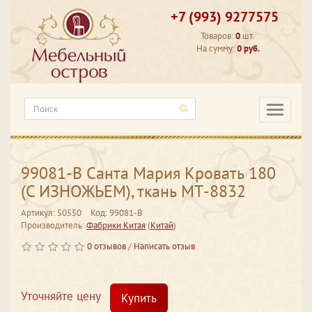
+7 (993) 9277575
Товаров:
0
шт.
На сумму:
0 руб.
Категори
99081-В Санта Мария Кровать 180
(C ИЗНОЖЬЕМ), ткань МТ-8832
Артикул: 50550
Код: 99081-В
Производитель:
Фабрики Китая
(
Китай
)
0 отзывов
/
Написать отзыв
Уточняйте цену
Купить