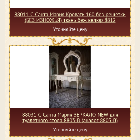
88011-С Санта Мария Кровать 160 без решетки
(БЕЗ ИЗНОЖЬЯ) ткань беж велюр 8812
Уточняйте цену
88031-С Санта Мария ЗЕРКАЛО NEW для
туалетного стола 8803-В (аналог 8803-В)
Уточняйте цену