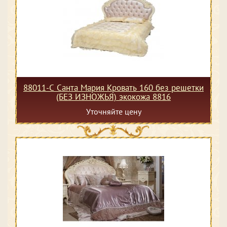
88011-С Санта Мария Кровать 160 без решетки
(БЕЗ ИЗНОЖЬЯ) экокожа 8816
Уточняйте цену