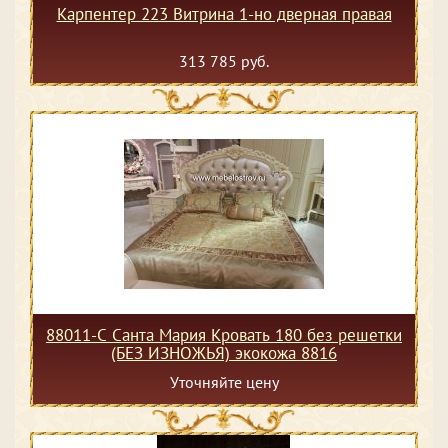
Карпентер 223 Витрина 1-но дверная правая
313 785 руб.
88011-С Санта Мария Кровать 180 без решетки
(БЕЗ ИЗНОЖЬЯ) экокожа 8816
Уточняйте цену