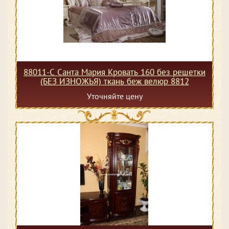
88011-С Санта Мария Кровать 160 без решетки
(БЕЗ ИЗНОЖЬЯ) ткань беж велюр 8812
Уточняйте цену