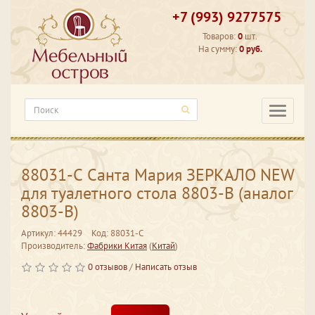
+7 (993) 9277575
Товаров:
0
шт.
На сумму:
0 руб.
Категори
88031-С Санта Мария ЗЕРКАЛО NEW
для туалетного стола 8803-В (аналог
8803-В)
Артикул: 44429
Код: 88031-С
Производитель:
Фабрики Китая
(
Китай
)
0 отзывов
/
Написать отзыв