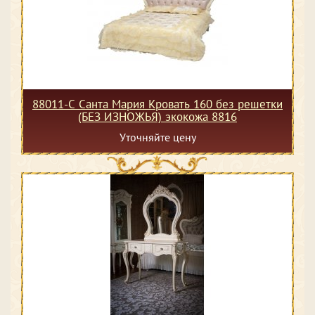
88011-С Санта Мария Кровать 160 без решетки
(БЕЗ ИЗНОЖЬЯ) экокожа 8816
Уточняйте цену