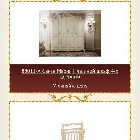
88011-А Санта Мария Платяной шкаф 4-х
дверный
Уточняйте цену