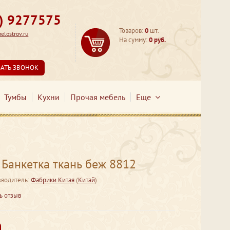
3) 9277575
Товаров:
0
шт.
lostrov.ru
На сумму:
0 руб.
ЗАТЬ ЗВОНОК
Тумбы
Кухни
Прочая мебель
Еще
Банкетка ткань беж 8812
водитель:
Фабрики Китая
(
Китай
)
ь отзыв