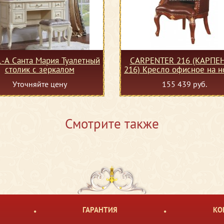
-А Санта Мария Туалетный
CARPENTER 216 (КАРПЕ
столик с зеркалом
216) Кресло офисное на 
(кожа)
Уточняйте цену
155 439 руб.
Смотрите также
ГАРАНТИЯ
КО