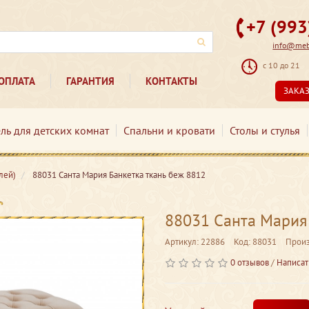
+7 (99
info@mebe
с 10 до 21
ОПЛАТА
ГАРАНТИЯ
КОНТАКТЫ
ЗАКА
ль для детских комнат
Спальни и кровати
Столы и стулья
лей)
88031 Санта Мария Банкетка ткань беж 8812
88031 Санта Мария 
Артикул: 22886
Код: 88031
Произ
0 отзывов
/
Написат