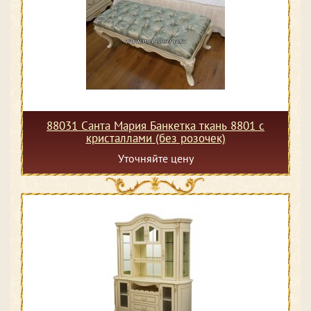
88031 Санта Мария Банкетка ткань 8801 с
кристаллами (без розочек)
Уточняйте цену