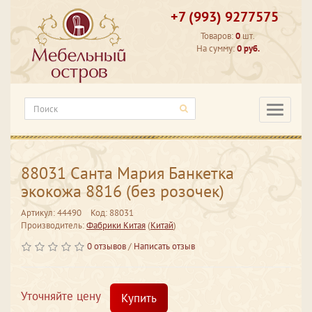
+7 (993) 9277575
Товаров:
0
шт.
На сумму:
0 руб.
Категори
88031 Санта Мария Банкетка
экокожа 8816 (без розочек)
Артикул: 44490
Код: 88031
Производитель:
Фабрики Китая
(
Китай
)
0 отзывов
/
Написать отзыв
Уточняйте цену
Купить