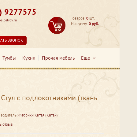
3) 9277575
Товаров:
0
шт.
lostrov.ru
На сумму:
0 руб.
ЗАТЬ ЗВОНОК
Тумбы
Кухни
Прочая мебель
Еще
Стул с подлокотниками (ткань
водитель:
Фабрики Китая
(
Китай
)
ь отзыв