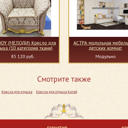
DY (МЕЛОДИ) Кресло для
АСТРА модульная мебель
отдыха (10 категория ткани)
детских комнат
85 120 руб.
Модульно
Смотрите также
Кресла для отдыха
Кресла для отдыха Китай