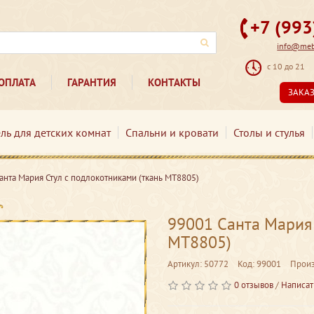
+7 (99
info@mebe
с 10 до 21
ОПЛАТА
ГАРАНТИЯ
КОНТАКТЫ
ЗАКА
ль для детских комнат
Спальни и кровати
Столы и стулья
анта Мария Стул с подлокотниками (ткань МТ8805)
99001 Санта Мария 
МТ8805)
Артикул: 50772
Код: 99001
Произ
0 отзывов
/
Написат