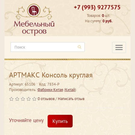
+7 (993) 9277575
Товаров:
0
шт.
На сумму:
0 руб.
Категори
АРТМАКС Консоль круглая
Артикул: 65106
Код: 7834-P
Производитель:
Фабрики Китая
(
Китай
)
0 отзывов
/
Написать отзыв
Уточняйте цену
Купить