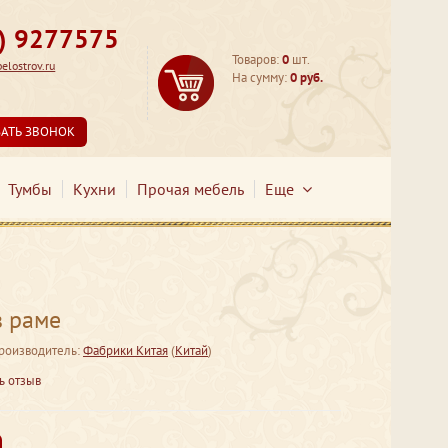
3) 9277575
Товаров:
0
шт.
lostrov.ru
На сумму:
0 руб.
ЗАТЬ ЗВОНОК
Тумбы
Кухни
Прочая мебель
Еще
 раме
роизводитель:
Фабрики Китая
(
Китай
)
ь отзыв