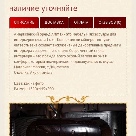
наличие уточняйте
ОПИСАНИЕ
ДОСТАВКА
ОПЛАТА
ОТЗЫВОВ (0)
Американский бренд Artmax - это мебель и аксессуары для
интерьеров класса Luxe. Коллектив дизайнеров вот уже
четверть века создает эксклюзивные декоративные предметы
интерьера современного стиля. Современный стиль
интерьера – это прежде всего особый взгляд на быт и
комфорт, который подчеркивает индивидуальность вкуса.
Материал: Массив, МДФ, металл
Отделка: Акрил, эмаль
Цвет: как на фото
Размер: 1350x445x800