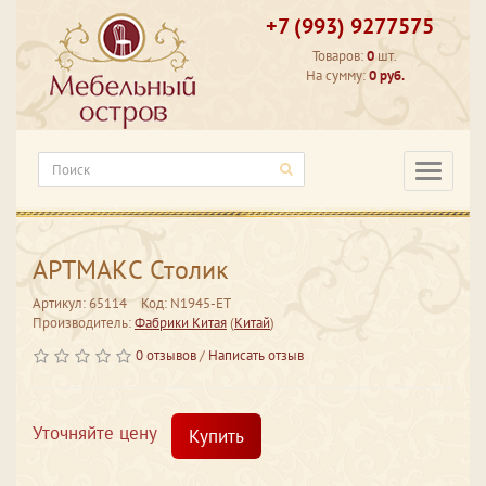
+7 (993) 9277575
Товаров:
0
шт.
На сумму:
0 руб.
Категори
АРТМАКС Столик
Артикул: 65114
Код: N1945-ET
Производитель:
Фабрики Китая
(
Китай
)
0 отзывов
/
Написать отзыв
Уточняйте цену
Купить