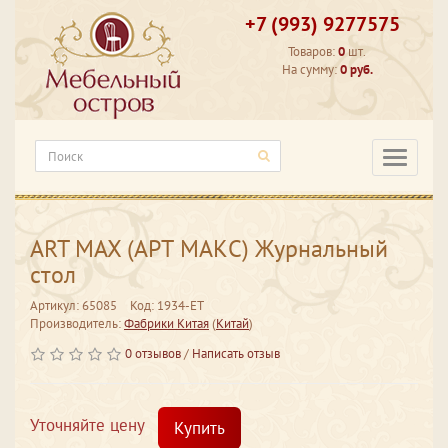
+7 (993) 9277575
Товаров:
0
шт.
На сумму:
0 руб.
Категори
ART MAX (АРТ МАКС) Журнальный
стол
Артикул: 65085
Код: 1934-ЕТ
Производитель:
Фабрики Китая
(
Китай
)
0 отзывов
/
Написать отзыв
Уточняйте цену
Купить