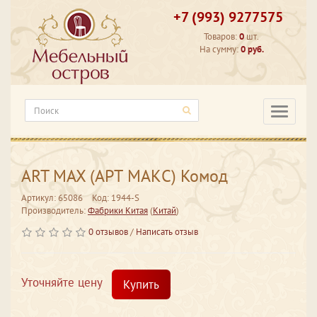
+7 (993) 9277575
Товаров:
0
шт.
На сумму:
0 руб.
Категори
ART MAX (АРТ МАКС) Комод
Артикул: 65086
Код: 1944-S
Производитель:
Фабрики Китая
(
Китай
)
0 отзывов
/
Написать отзыв
Уточняйте цену
Купить