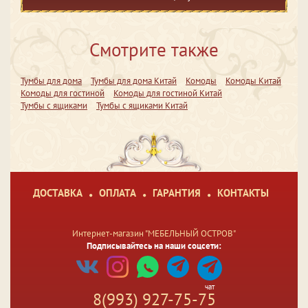
Смотрите также
Тумбы для дома
Тумбы для дома Китай
Комоды
Комоды Китай
Комоды для гостиной
Комоды для гостиной Китай
Тумбы с ящиками
Тумбы с ящиками Китай
ДОСТАВКА
ОПЛАТА
ГАРАНТИЯ
КОНТАКТЫ
Интернет-магазин "МЕБЕЛЬНЫЙ ОСТРОВ"
Подписывайтесь на наши соцсети:
чат
8(993) 927-75-75