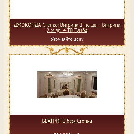
ДЖОКОНДА Стенка: Витрина 1-но дв + Витрина
2-х дв. + ТВ Тумба
Уточняйте цену
БЕАТРИЧЕ беж Стенка