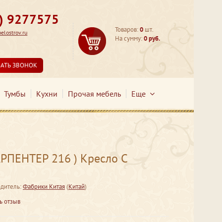
3) 9277575
Товаров:
0
шт.
lostrov.ru
На сумму:
0 руб.
ЗАТЬ ЗВОНОК
Тумбы
Кухни
Прочая мебель
Еще
РПЕНТЕР 216 ) Кресло С
дитель:
Фабрики Китая
(
Китай
)
ь отзыв