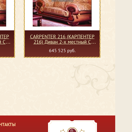
НТЕР
CARPENTER 216 (КАРПЕНТЕР
й С
216) Диван 2-х местный С
(кожзам)
645 525 руб.
НТАКТЫ