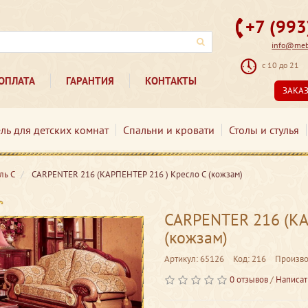
+7 (99
info@mebe
с 10 до 21
ОПЛАТА
ГАРАНТИЯ
КОНТАКТЫ
ЗАКА
ль для детских комнат
Спальни и кровати
Столы и стулья
ль С
CARPENTER 216 (КАРПЕНТЕР 216 ) Кресло С (кожзам)
CARPENTER 216 (КА
(кожзам)
Артикул: 65126
Код: 216
Произво
0 отзывов
/
Написат