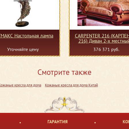
МАКС Настольная лампа
CARPENTER 216 (КАРПЕ
216) Диван 2-х местны
(ткань)
Уточняйте цену
376 371 руб.
Смотрите также
Кожаные кресла для дома
Кожаные кресла для дома Китай
ГАРАНТИЯ
КО