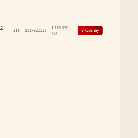
 С
1 183 320
216
211x92x113
В корзину
руб.