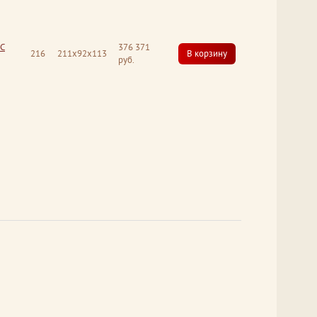
 С
376 371
216
211x92x113
В корзину
руб.