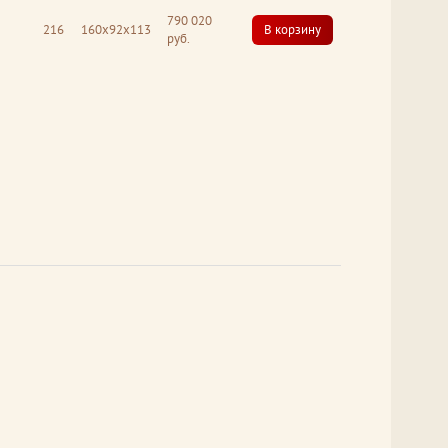
790 020
216
160x92x113
В корзину
руб.