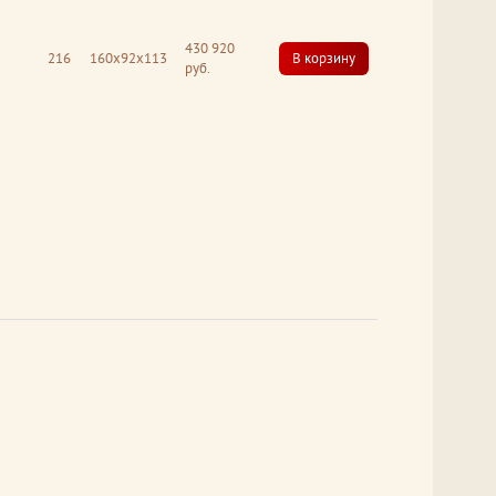
430 920
216
160x92x113
В корзину
руб.