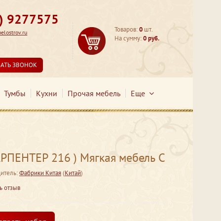
3) 9277575
Товаров:
0
шт.
lostrov.ru
На сумму:
0 руб.
ЗАТЬ ЗВОНОК
Тумбы
Кухни
Прочая мебель
Еще
РПЕНТЕР 216 ) Мягкая мебель С
итель:
Фабрики Китая
(
Китай
)
ь отзыв