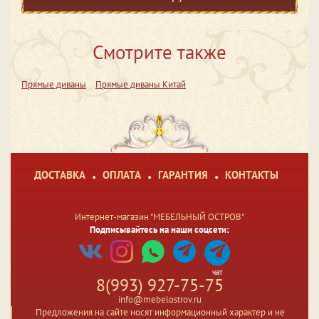
Смотрите также
Прямые диваны
Прямые диваны Китай
ДОСТАВКА
ОПЛАТА
ГАРАНТИЯ
КОНТАКТЫ
Интернет-магазин "МЕБЕЛЬНЫЙ ОСТРОВ"
Подписывайтесь на наши соцсети:
чат
8(993) 927-75-75
info@mebelostrov.ru
Предложения на сайте носят информационный характер и не