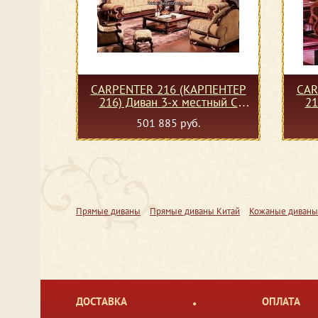
CARPENTER 216 (КАРПЕНТЕР
CAR
216) Диван 3-х местный С
21
(ткань)
501 885 руб.
Прямые диваны
Прямые диваны Китай
Кожаные диваны
ДОСТАВКА
ОПЛАТА