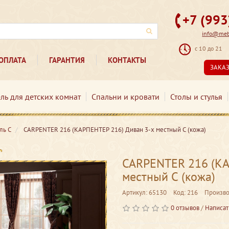
+7 (99
info@mebe
с 10 до 21
ОПЛАТА
ГАРАНТИЯ
КОНТАКТЫ
ЗАКА
ль для детских комнат
Спальни и кровати
Столы и стулья
ль С
CARPENTER 216 (КАРПЕНТЕР 216) Диван 3-х местный С (кожа)
CARPENTER 216 (КА
местный С (кожа)
Артикул: 65130
Код: 216
Произво
0 отзывов
/
Написат