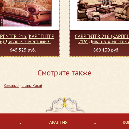
PENTER 216 (КАРПЕНТЕР
CARPENTER 216 (КАРПЕ
6) Диван 2-х местный С
216) Диван 3-х местны
(кожзам)
(кожзам)
645 525 руб.
860 130 руб.
Смотрите также
Кожаные диваны Китай
ГАРАНТИЯ
КО