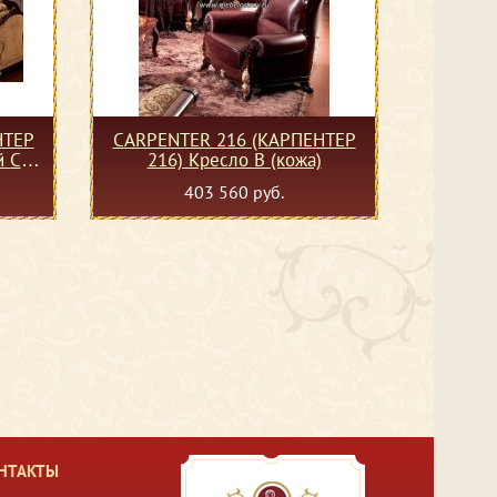
НТЕР
CARPENTER 216 (КАРПЕНТЕР
й С
216) Кресло В (кожа)
403 560 руб.
НТАКТЫ