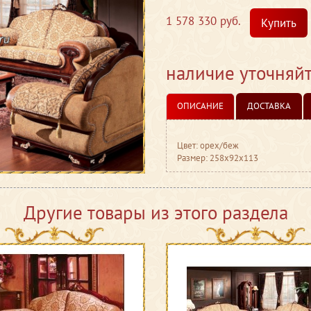
1 578 330 руб.
Купить
наличие уточняй
ОПИСАНИЕ
ДОСТАВКА
Цвет: орех/беж
Размер: 258x92x113
Другие товары из этого раздела