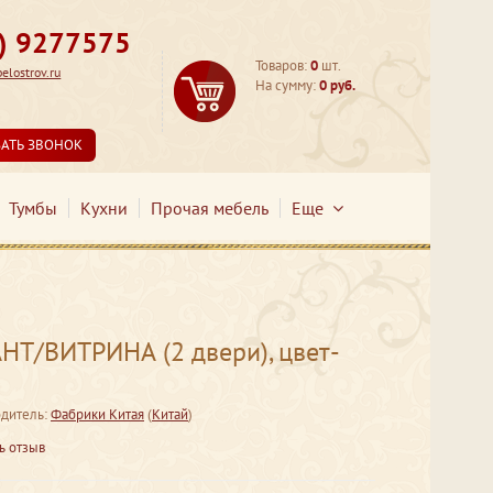
3) 9277575
Товаров:
0
шт.
lostrov.ru
На сумму:
0 руб.
ЗАТЬ ЗВОНОК
Тумбы
Кухни
Прочая мебель
Еще
Т/ВИТРИНА (2 двери), цвет-
дитель:
Фабрики Китая
(
Китай
)
ь отзыв