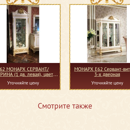
62 МОНАРХ СЕРВАНТ/
МОНАРХ Е62 Сервант-витрина
РИНА (1 дв. левая), цвет-
3-х дверная
white gold
Уточняйте цену
Уточняйте цену
Смотрите также