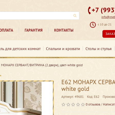
+7 (99
info@mebe
с 10 до 21
ОПЛАТА
ГАРАНТИЯ
КОНТАКТЫ
ЗАКА
ль для детских комнат
Спальни и кровати
Столы и стулья
 МОНАРХ СЕРВАНТ/ВИТРИНА (2 двери), цвет-white gold
Е62 МОНАРХ СЕРВАН
white gold
Артикул: 49681
Код: Е62
Произво
0 отзывов
/
Написат