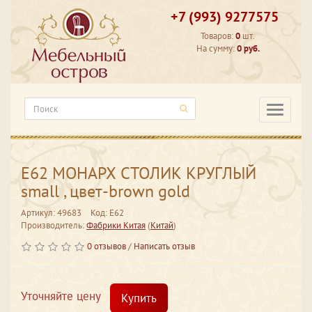
+7 (993) 9277575
Товаров:
0
шт.
На сумму:
0 руб.
Категори
Е62 МОНАРХ СТОЛИК КРУГЛЫЙ
small , цвет-brown gold
Артикул: 49683
Код: Е62
Производитель:
Фабрики Китая
(
Китай
)
0 отзывов
/
Написать отзыв
Уточняйте цену
Купить