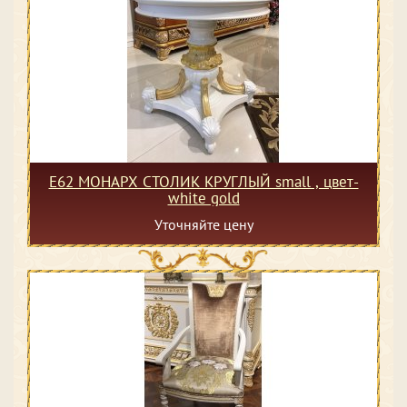
Е62 МОНАРХ СТОЛИК КРУГЛЫЙ small , цвет-
white gold
Уточняйте цену