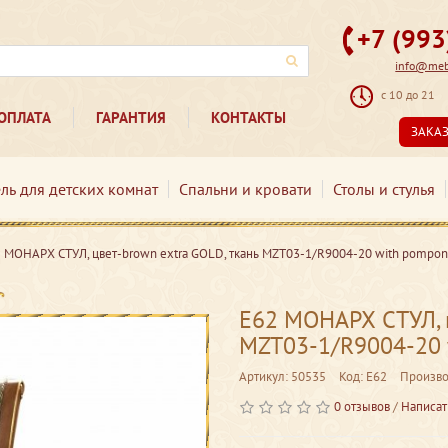
+7 (99
info@mebe
с 10 до 21
ОПЛАТА
ГАРАНТИЯ
КОНТАКТЫ
ЗАКА
ль для детских комнат
Спальни и кровати
Столы и стулья
 МОНАРХ СТУЛ, цвет-brown extra GOLD, ткань MZT03-1/R9004-20 with pompon
Е62 МОНАРХ СТУЛ, ц
MZT03-1/R9004-20 
Артикул: 50535
Код: Е62
Произво
0 отзывов
/
Написат