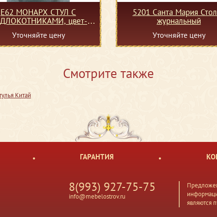
Е62 МОНАРХ СТУЛ С
5201 Санта Мария Стол
ДЛОКОТНИКАМИ, цвет-
журнальный
 extra GOLD, ткань MZT03-
Уточняйте цену
Уточняйте цену
1/R9004-20
Смотрите также
тулья Китай
ГАРАНТИЯ
КО
8(993) 927-75-75
Предложен
информаци
info@mebelostrov.ru
являются 