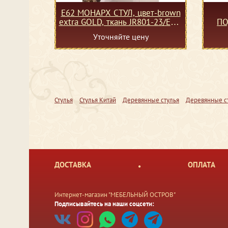
Е62 МОНАРХ СТУЛ, цвет-brown
extra GOLD, ткань JR801-23/E66-
ПО
06 with pompon
brown
Уточняйте цену
Стулья
Стулья Китай
Деревянные стулья
Деревянные с
ДОСТАВКА
ОПЛАТА
Интернет-магазин "МЕБЕЛЬНЫЙ ОСТРОВ"
Подписывайтесь на наши соцсети: