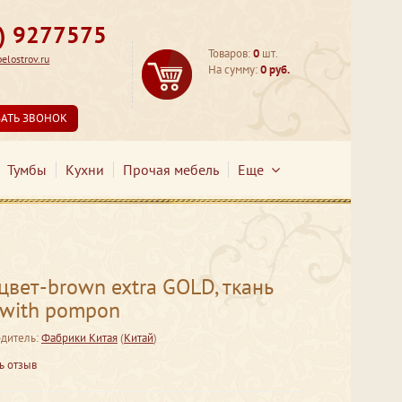
3) 9277575
Товаров:
0
шт.
lostrov.ru
На сумму:
0 руб.
ЗАТЬ ЗВОНОК
Тумбы
Кухни
Прочая мебель
Еще
вет-brown extra GOLD, ткань
with pompon
дитель:
Фабрики Китая
(
Китай
)
ь отзыв