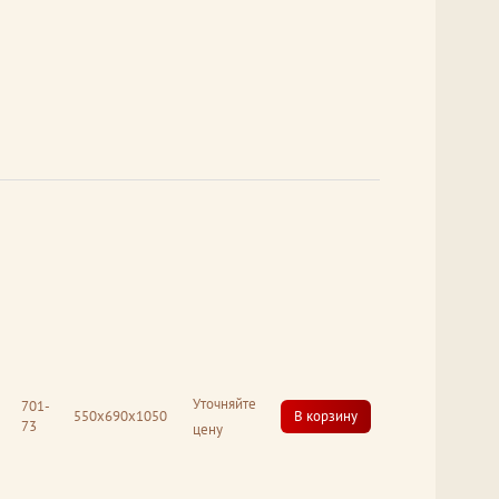
Уточняйте
701-
550x690x1050
В корзину
73
цену