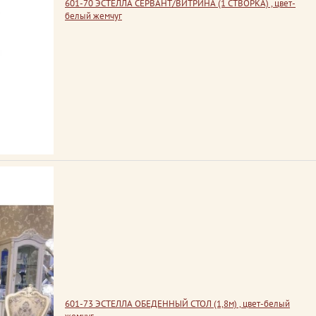
601-70 ЭСТЕЛЛА СЕРВАНТ/ВИТРИНА (1 СТВОРКА) , цвет-
белый жемчуг
601-73 ЭСТЕЛЛА ОБЕДЕННЫЙ СТОЛ (1,8м) , цвет-белый