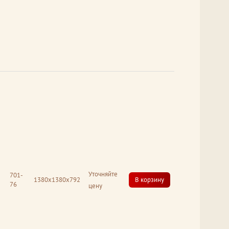
Уточняйте
701-
1380x1380x792
В корзину
76
цену