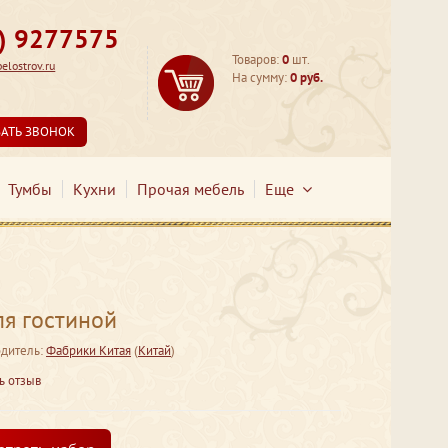
3) 9277575
Товаров:
0
шт.
lostrov.ru
На сумму:
0 руб.
ЗАТЬ ЗВОНОК
Тумбы
Кухни
Прочая мебель
Еще
я гостиной
дитель:
Фабрики Китая
(
Китай
)
ь отзыв