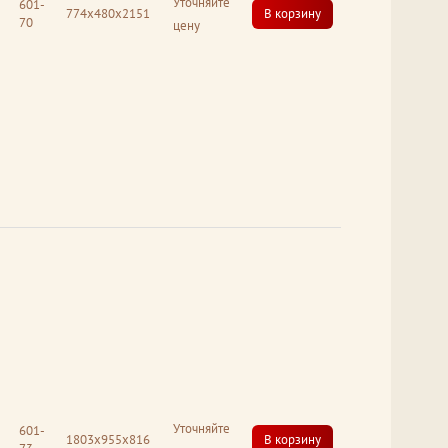
Уточняйте
601-
774x480x2151
В корзину
70
цену
Уточняйте
601-
1803x955x816
В корзину