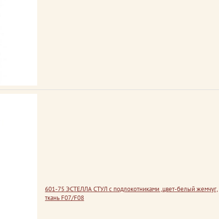
601-75 ЭСТЕЛЛА СТУЛ с подлокотниками ,цвет-белый жемчуг,
ткань F07/F08