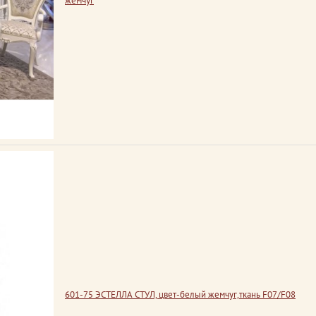
жемчуг
601-75 ЭСТЕЛЛА СТУЛ, цвет-белый жемчуг,ткань F07/F08