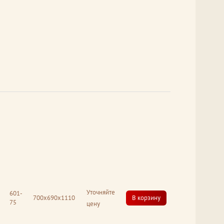
Уточняйте
601-
700x690x1110
В корзину
75
цену