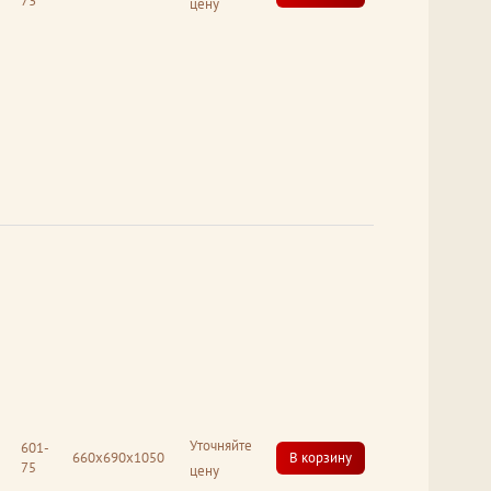
73
цену
Уточняйте
601-
660x690x1050
В корзину
75
цену