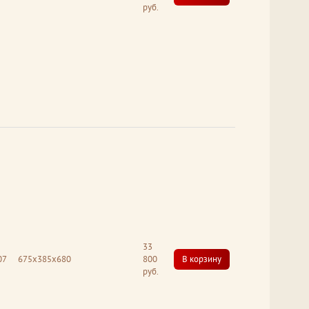
руб.
33
07
675x385x680
800
В корзину
руб.