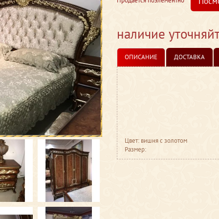
Посм
Продается поэлементно
наличие уточняй
ОПИСАНИЕ
ДОСТАВКА
Цвет: вишня с золотом
Размер: