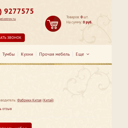
3) 9277575
Товаров:
0
шт.
lostrov.ru
На сумму:
0 руб.
ЗАТЬ ЗВОНОК
Тумбы
Кухни
Прочая мебель
Еще
водитель:
Фабрики Китая
(
Китай
)
ь отзыв