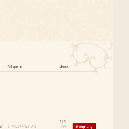
Габариты
Цена
210
07
2400x2390x1650
600
В корзину