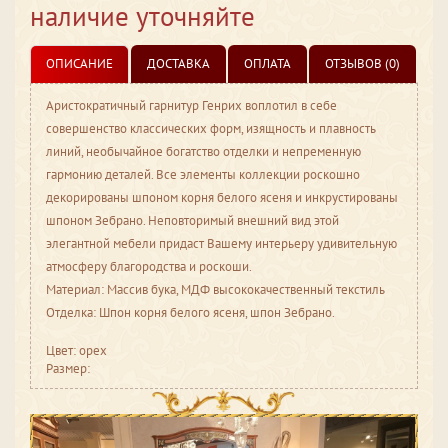
наличие уточняйте
ОПИСАНИЕ
ДОСТАВКА
ОПЛАТА
ОТЗЫВОВ (0)
Аристократичный гарнитур Генрих воплотил в себе
совершенство классических форм, изящность и плавность
линий, необычайное богатство отделки и непременную
гармонию деталей. Все элементы коллекции роскошно
декорированы шпоном корня белого ясеня и инкрустированы
шпоном Зебрано. Неповторимый внешний вид этой
элегантной мебели придаст Вашему интерьеру удивительную
атмосферу благородства и роскоши.
Материал: Массив бука, МДФ высококачественный текстиль
Отделка: Шпон корня белого ясеня, шпон Зебрано.
Цвет: орех
Размер: