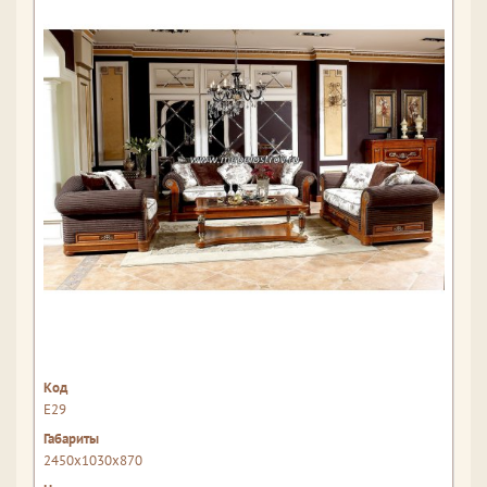
Е29
2450x1030x870