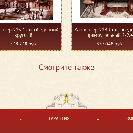
ентер 223 Стол обеденный
Карпентер 223 Стол обед
круглый
прямоугольный 2-2,4
338 238 руб.
357 048 руб.
Смотрите также
ГАРАНТИЯ
КО