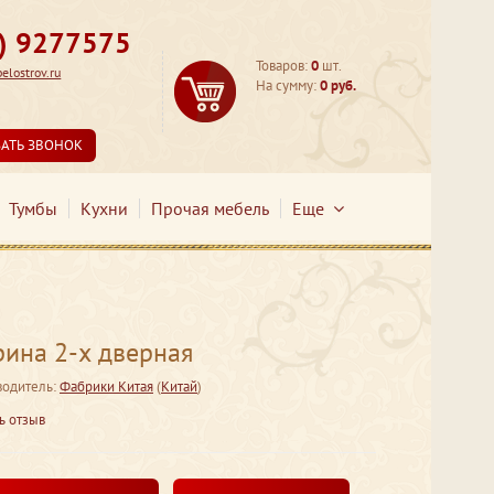
3) 9277575
Товаров:
0
шт.
lostrov.ru
На сумму:
0 руб.
ЗАТЬ ЗВОНОК
Тумбы
Кухни
Прочая мебель
Еще
рина 2-х дверная
водитель:
Фабрики Китая
(
Китай
)
ь отзыв