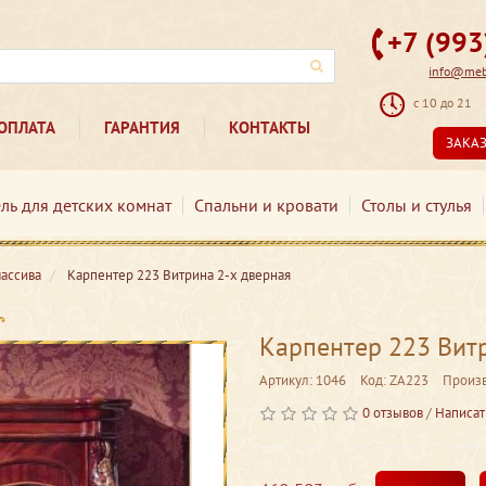
+7 (99
info@mebe
с 10 до 21
ОПЛАТА
ГАРАНТИЯ
КОНТАКТЫ
ЗАКА
ль для детских комнат
Спальни и кровати
Столы и стулья
ассива
Карпентер 223 Витрина 2-х дверная
Карпентер 223 Вит
Артикул: 1046
Код: ZA223
Произ
0 отзывов
/
Написат