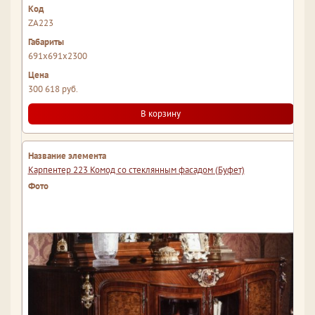
ZA223
691x691x2300
300 618 руб.
В корзину
Карпентер 223 Комод со стеклянным фасадом (Буфет)