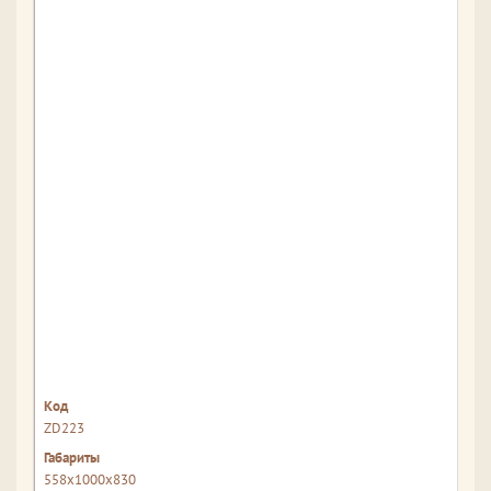
ZD223
558x1000x830