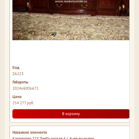
ZA223
2024x600x672
254 277 руб.
В корзину
Карпентер 223 Тумба низкая А с 4-мя ящиками