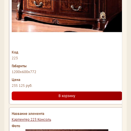
223
1200x600x772
235 125 руб.
В корзину
Карпентер 223 Консоль