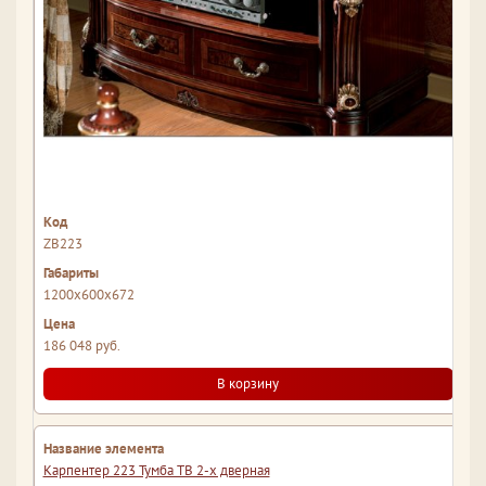
ZВ223
1200x600x672
186 048 руб.
В корзину
Карпентер 223 Тумба ТВ 2-х дверная