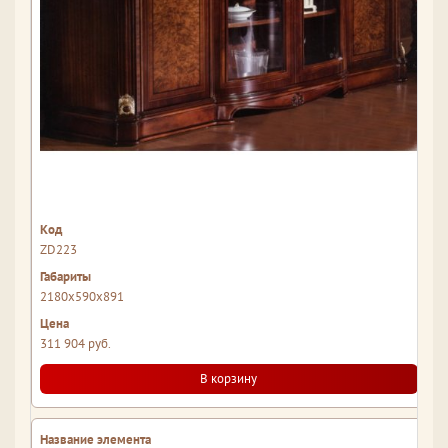
ZD223
2180x590x891
311 904 руб.
В корзину