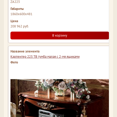
ZA223
1860x600x481
208 962 руб.
В корзину
Карпентер 223 ТВ тумба малая с 2-мя ящиками