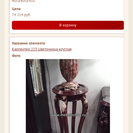
405x405x950
74 214 руб.
В корзину
Карпентер 223 Цветочница круглая