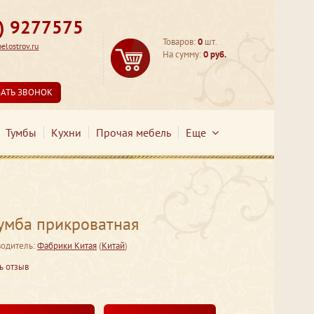
3) 9277575
Товаров:
0
шт.
lostrov.ru
На сумму:
0 руб.
ЗАТЬ ЗВОНОК
Тумбы
Кухни
Прочая мебель
Еще
умба прикроватная
одитель:
Фабрики Китая
(
Китай
)
ь отзыв