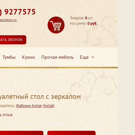
3) 9277575
Товаров:
0
шт.
lostrov.ru
На сумму:
0 руб.
ЗАТЬ ЗВОНОК
Тумбы
Кухни
Прочая мебель
Еще
алетный стол с зеркалом
одитель:
Фабрики Китая
(
Китай
)
ь отзыв